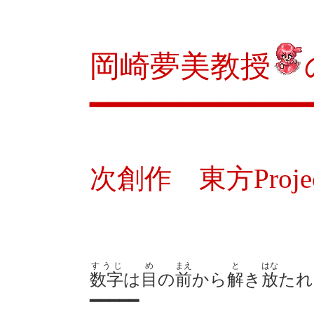
岡崎夢美教授
━━━━━━━━━━━━
次創作 東方Project 
すうじ
め
まえ
と
はな
数字
は
目
の
前
から
解
き
放
たれ
━━━━━