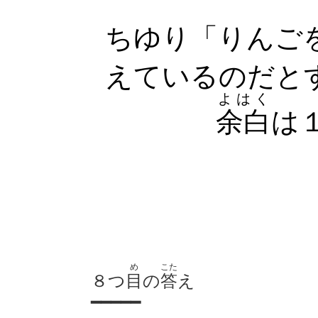
ちゆり「りんご
えているのだと
よはく
余白
は
め
こた
８つ
目
の
答
え
━━━━━