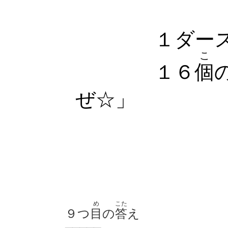
１ダース
こ
１６
個
ぜ☆」
め
こた
９つ
目
の
答
え