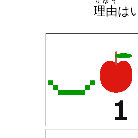
りゆう
理由
は