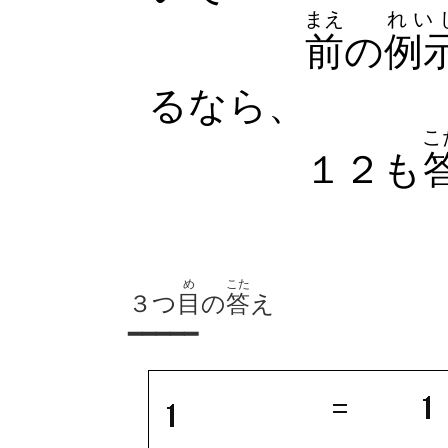
まえ
れい
前
の
例
るなら、
こ
１２も
め
こた
３つ
目
の
答
え
━━━━━