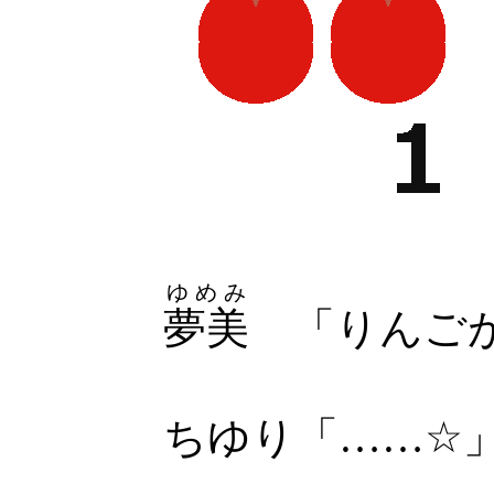
ゆめみ
夢美
「りんご
ちゆり「……☆