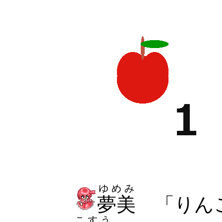
ゆめみ
夢美
「りん
こすう