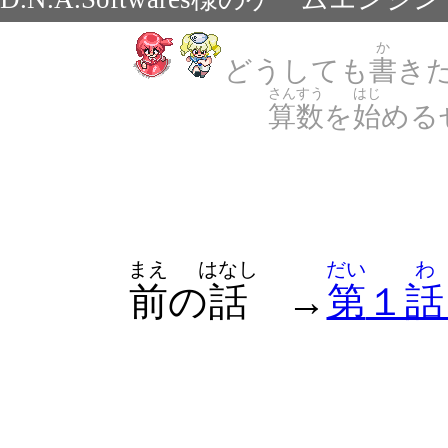
か
どうしても
書
き
さんすう
はじ
算数
を
始
める
まえ
はなし
だい
わ
前
の
話
→
第
１
話