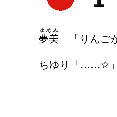
ゆめみ
夢美
「りんご
ちゆり「……☆