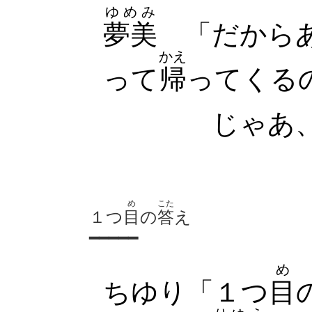
ゆめみ
夢美
「だから
かえ
って
帰
ってくる
じゃあ
め
こた
１つ
目
の
答
え
━━━━━
め
ちゆり「１つ
目