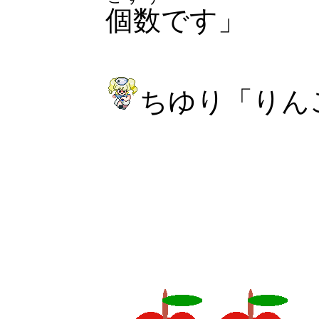
個数
です」
ちゆり「りん