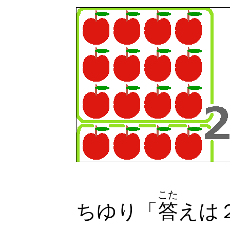
こた
ちゆり「
答
えは