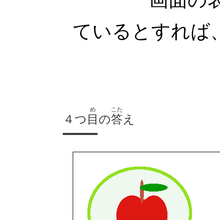
ているとすれば
め
こた
４つ
目
の
答
え
━━━━━