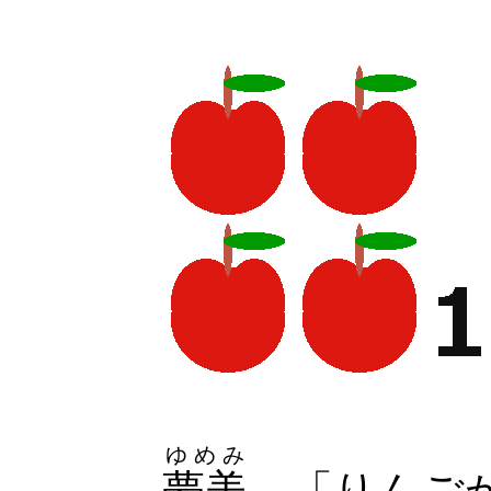
ゆめみ
夢美
「りんご