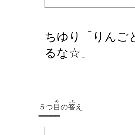
ちゆり「りんご
るな☆」
め
こた
５つ
目
の
答
え
━━━━━