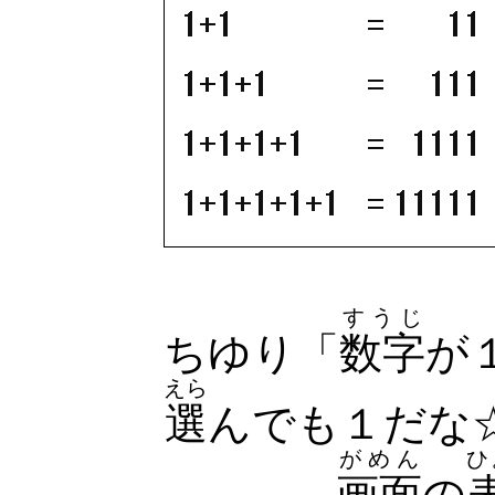
すうじ
ちゆり「
数字
が
えら
選
んでも１だな
がめん
ひ
画面
の