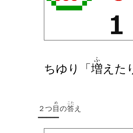
ふ
ちゆり「
増
えた
め
こた
２つ
目
の
答
え
━━━━━