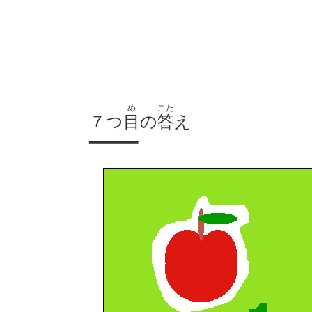
め
こた
７つ
目
の
答
え
━━━━━