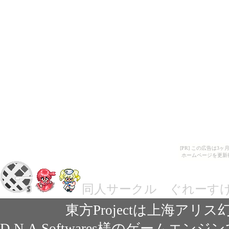
[PR] この広告は
ホームページを更新
同人サークル ぐれーす
東方Projectは上海ア
D.N.A.Softwares様のゲームエンジ