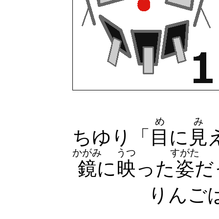
め
み
ちゆり「
目
に
見
かがみ
うつ
すがた
鏡
に
映
った
姿
だ
りんごは１