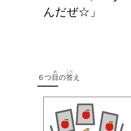
んだぜ☆」
め
こた
６つ
目
の
答
え
━━━━━